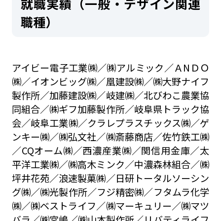
就職実績（一般・デザイン関連
職種）
アイビー電子工業㈱／㈱アルミック／ＡNＤＯ
㈱／イオンビッグ㈱／凰建設㈱／㈱大野ナイフ
製作所／加藤建設㈱／岐建㈱／北びわこ農業協
同組合／㈱ギフ加藤製作所／岐阜県トラック協
会／岐阜工業㈱／クラレプラスチックス㈱／ゲ
ンキー㈱／㈱弘文社／㈱斎藤商店／佐竹鉄工㈱
／CQオーム㈱／西濃産業㈱／関信用金庫／太
平洋工業㈱／㈱高木ミンク／中濃森林組合／㈱
坪井花苑／浪速製菓㈱／日研トータルソーシン
グ㈱／㈱光製作所／フジ精密㈱／フタムラ化学
㈱／㈱ベストライフ／㈱マーキュリー／㈱マツ
バラ／㈱宮嶋／㈱山本製作所／リバティライフ