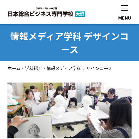
MENU
情報メディア学科 デザインコ
本校について
ース
学科紹介
ホーム
・
学科紹介
・
情報メディア学科 デザインコース
入学案内
就職について
情報公開